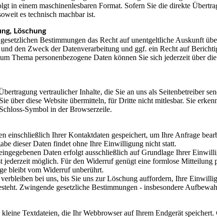
folgt in einem maschinenlesbaren Format. Sofern Sie die direkte Übertr
soweit es technisch machbar ist.
ung, Löschung
 gesetzlichen Bestimmungen das Recht auf unentgeltliche Auskunft üb
und den Zweck der Datenverarbeitung und ggf. ein Recht auf Berichti
zum Thema personenbezogene Daten können Sie sich jederzeit über di
ertragung vertraulicher Inhalte, die Sie an uns als Seitenbetreiber se
e über diese Website übermitteln, für Dritte nicht mitlesbar. Sie erken
 Schloss-Symbol in der Browserzeile.
n einschließlich Ihrer Kontaktdaten gespeichert, um Ihre Anfrage bear
be dieser Daten findet ohne Ihre Einwilligung nicht statt.
eingegebenen Daten erfolgt ausschließlich auf Grundlage Ihrer Einwill
 ist jederzeit möglich. Für den Widerruf genügt eine formlose Mitteilun
ge bleibt vom Widerruf unberührt.
verbleiben bei uns, bis Sie uns zur Löschung auffordern, Ihre Einwill
steht. Zwingende gesetzliche Bestimmungen - insbesondere Aufbewahru
kleine Textdateien, die Ihr Webbrowser auf Ihrem Endgerät speichert.