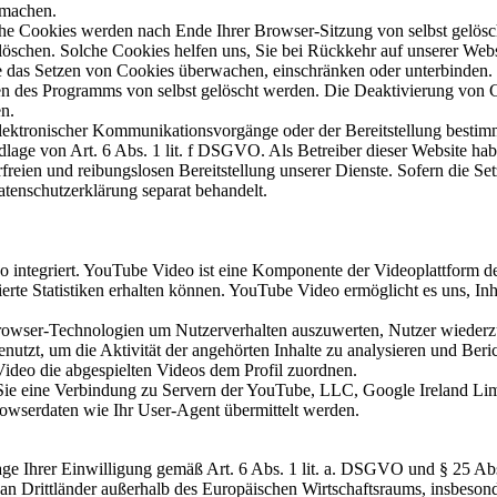
u machen.
he Cookies werden nach Ende Ihrer Browser-Sitzung von selbst gelösc
t löschen. Solche Cookies helfen uns, Sie bei Rückkehr auf unserer We
as Setzen von Cookies überwachen, einschränken oder unterbinden. 
en des Programms von selbst gelöscht werden. Die Deaktivierung von 
en.
ektronischer Kommunikationsvorgänge oder der Bereitstellung bestimm
lage von Art. 6 Abs. 1 lit. f DSGVO. Als Betreiber dieser Website habe
freien und reibungslosen Bereitstellung unserer Dienste. Sofern die Se
atenschutzerklärung separat behandelt.
 integriert. YouTube Video ist eine Komponente der Videoplattform d
lierte Statistiken erhalten können. YouTube Video ermöglicht es uns, Inh
owser-Technologien um Nutzerverhalten auszuwerten, Nutzer wiederzue
utzt, um die Aktivität der angehörten Inhalte zu analysieren und Beric
Video die abgespielten Videos dem Profil zuordnen.
en Sie eine Verbindung zu Servern der YouTube, LLC, Google Ireland L
rowserdaten wie Ihr User-Agent übermittelt werden.
lage Ihrer Einwilligung gemäß Art. 6 Abs. 1 lit. a. DSGVO und § 25 
 Drittländer außerhalb des Europäischen Wirtschaftsraums, insbesonde