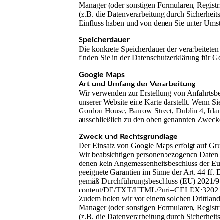
Manager (oder sonstigen Formularen, Registrie
(z.B. die Datenverarbeitung durch Sicherheit
Einfluss haben und von denen Sie unter Ums
Speicherdauer
Die konkrete Speicherdauer der verarbeiteten
finden Sie in der Datenschutzerklärung für Go
Google Maps
Art und Umfang der Verarbeitung
Wir verwenden zur Erstellung von Anfahrtsbe
unserer Website eine Karte darstellt. Wenn Si
Gordon House, Barrow Street, Dublin 4, Irla
ausschließlich zu den oben genannten Zwecke
Zweck und Rechtsgrundlage
Der Einsatz von Google Maps erfolgt auf Gr
Wir beabsichtigen personenbezogenen Daten an
denen kein Angemessenheitsbeschluss der Eu
geeignete Garantien im Sinne der Art. 44 ff
gemäß Durchführungsbeschluss (EU) 2021/914 
content/DE/TXT/HTML/?uri=CELEX:32021
Zudem holen wir vor einem solchen Drittlandt
Manager (oder sonstigen Formularen, Registrie
(z.B. die Datenverarbeitung durch Sicherheit