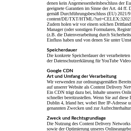
denen kein Angemessenheitsbeschluss der Eu
geeignete Garantien im Sinne der Art. 44 ff
gemäß Durchführungsbeschluss (EU) 2021/914 
content/DE/TXT/HTML/?uri=CELEX:32021
Zudem holen wir vor einem solchen Drittlandt
Manager (oder sonstigen Formularen, Registrie
(z.B. die Datenverarbeitung durch Sicherheit
Einfluss haben und von denen Sie unter Ums
Speicherdauer
Die konkrete Speicherdauer der verarbeiteten
der Datenschutzerklärung für YouTube Video: 
Google CDN
Art und Umfang der Verarbeitung
Wir verwenden zur ordnungsgemäßen Bereitst
auf unserer Website als Content Delivery Ne
Ein CDN trägt dazu bei, Inhalte unseres Onlin
schneller bereitzustellen. Wenn Sie auf diese
Dublin 4, Irland her, wobei Ihre IP-Adresse
genannten Zwecken und zur Aufrechterhaltung
Zweck und Rechtsgrundlage
Die Nutzung des Content Delivery Networks erf
sowie der Optimierung unseres Onlineangebot