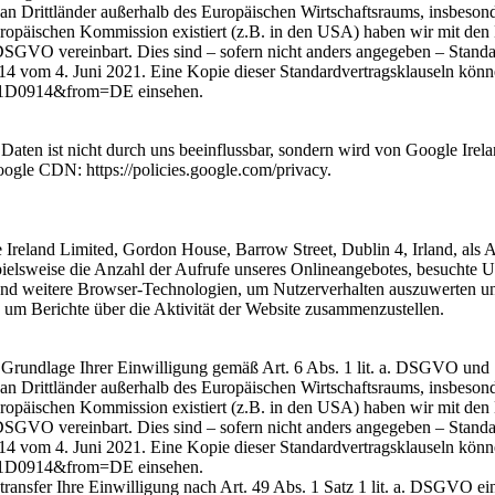
 Drittländer außerhalb des Europäischen Wirtschaftsraums, insbesonde
ropäischen Kommission existiert (z.B. in den USA) haben wir mit den
. DSGVO vereinbart. Dies sind – sofern nicht anders angegeben – Stan
vom 4. Juni 2021. Eine Kopie dieser Standardvertragsklauseln können S
D0914&from=DE einsehen.
 Daten ist nicht durch uns beeinflussbar, sondern wird von Google Ire
oogle CDN: https://policies.google.com/privacy.
reland Limited, Gordon House, Barrow Street, Dublin 4, Irland, als A
pielsweise die Anzahl der Aufrufe unseres Onlineangebotes, besuchte U
und weitere Browser-Technologien, um Nutzerverhalten auszuwerten u
 um Berichte über die Aktivität der Website zusammenzustellen.
f Grundlage Ihrer Einwilligung gemäß Art. 6 Abs. 1 lit. a. DSGVO un
 Drittländer außerhalb des Europäischen Wirtschaftsraums, insbesonde
ropäischen Kommission existiert (z.B. in den USA) haben wir mit den
. DSGVO vereinbart. Dies sind – sofern nicht anders angegeben – Stan
vom 4. Juni 2021. Eine Kopie dieser Standardvertragsklauseln können S
D0914&from=DE einsehen.
ransfer Ihre Einwilligung nach Art. 49 Abs. 1 Satz 1 lit. a. DSGVO ein