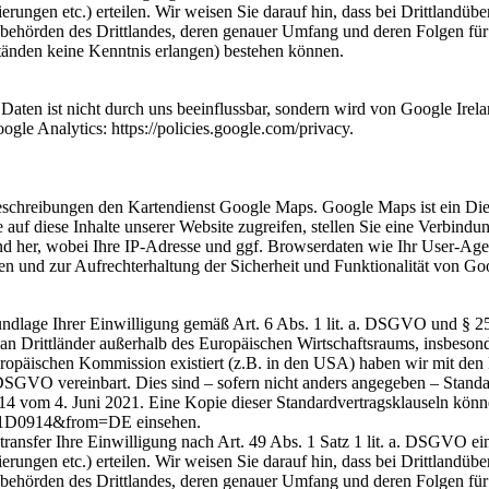
rungen etc.) erteilen. Wir weisen Sie darauf hin, dass bei Drittlandüb
sbehörden des Drittlandes, deren genauer Umfang und deren Folgen für 
tänden keine Kenntnis erlangen) bestehen können.
 Daten ist nicht durch uns beeinflussbar, sondern wird von Google Ire
ogle Analytics: https://policies.google.com/privacy.
schreibungen den Kartendienst Google Maps. Google Maps ist ein Dien
e auf diese Inhalte unserer Website zugreifen, stellen Sie eine Verbind
nd her, wobei Ihre IP-Adresse und ggf. Browserdaten wie Ihr User-Age
n und zur Aufrechterhaltung der Sicherheit und Funktionalität von Goo
undlage Ihrer Einwilligung gemäß Art. 6 Abs. 1 lit. a. DSGVO und §
 Drittländer außerhalb des Europäischen Wirtschaftsraums, insbesonde
ropäischen Kommission existiert (z.B. in den USA) haben wir mit den
. DSGVO vereinbart. Dies sind – sofern nicht anders angegeben – Stan
vom 4. Juni 2021. Eine Kopie dieser Standardvertragsklauseln können S
D0914&from=DE einsehen.
ransfer Ihre Einwilligung nach Art. 49 Abs. 1 Satz 1 lit. a. DSGVO ein
rungen etc.) erteilen. Wir weisen Sie darauf hin, dass bei Drittlandüb
sbehörden des Drittlandes, deren genauer Umfang und deren Folgen für 