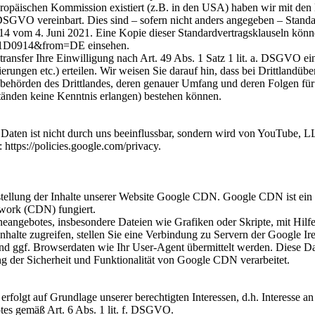
ropäischen Kommission existiert (z.B. in den USA) haben wir mit den
. DSGVO vereinbart. Dies sind – sofern nicht anders angegeben – Stan
vom 4. Juni 2021. Eine Kopie dieser Standardvertragsklauseln können S
D0914&from=DE einsehen.
ransfer Ihre Einwilligung nach Art. 49 Abs. 1 Satz 1 lit. a. DSGVO ein
rungen etc.) erteilen. Wir weisen Sie darauf hin, dass bei Drittlandüb
sbehörden des Drittlandes, deren genauer Umfang und deren Folgen für 
tänden keine Kenntnis erlangen) bestehen können.
 Daten ist nicht durch uns beeinflussbar, sondern wird von YouTube, L
https://policies.google.com/privacy.
ellung der Inhalte unserer Website Google CDN. Google CDN ist ein D
twork (CDN) fungiert.
eangebotes, insbesondere Dateien wie Grafiken oder Skripte, mit Hilfe r
 Inhalte zugreifen, stellen Sie eine Verbindung zu Servern der Google 
 und ggf. Browserdaten wie Ihr User-Agent übermittelt werden. Diese D
 der Sicherheit und Funktionalität von Google CDN verarbeitet.
olgt auf Grundlage unserer berechtigten Interessen, d.h. Interesse an e
es gemäß Art. 6 Abs. 1 lit. f. DSGVO.